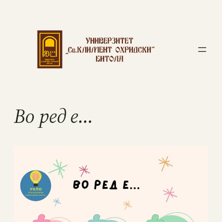
️Во ред е…