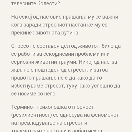
телесните болести?
На секој од нас овие прашања му се важни
кога заради стресниот настан ќе му се
прекине животната рутина.
Стресот е составен дел од животот, било да
се работи за секојдневни проблеми или
сериозни животни трауми. Никој од нас, за
жал, не е поштеден од стресот, и затоа
правото прашање не е да како да го
избегнуваме стресот, туку како успешно да
се носиме со него.
Терминот психолошка отпорност
(резилиентност) се однесува на феноменот
на превладување на стресот и
трауматските настани и добар исход