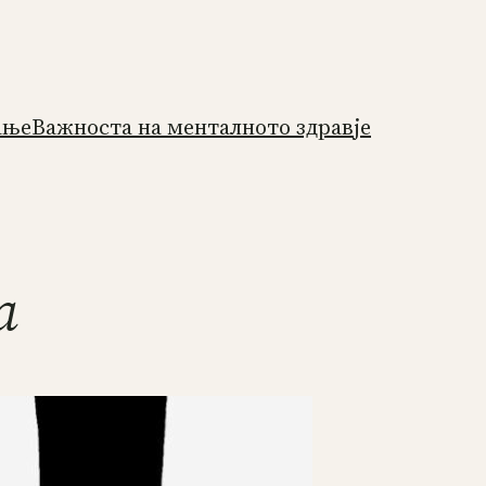
ање
Важноста на менталното здравје
а