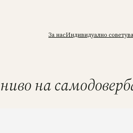
За нас
Индивидуално советув
 ниво на самодоверб