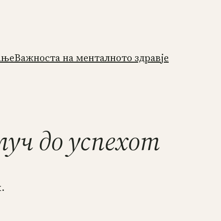
ање
Важноста на менталното здравје
уч до успехот
.