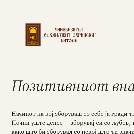
Позитивниот внат
Начинот на кој зборуваш со себе ја гради т
Почни уште денес — зборувај си со љубов
како што би зборувал со некој што ти знач