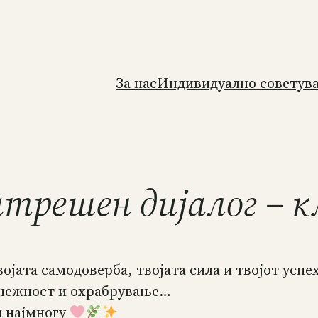
За нас
Индивидуално советув
решен дијалог – кл
војата самодоверба, твојата сила и твојот успех
, нежност и охрабрување…
и најмногу