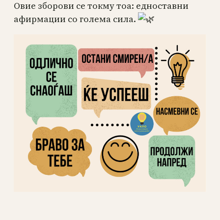
Овие зборови се токму тоа: едноставни
афирмации со голема сила.