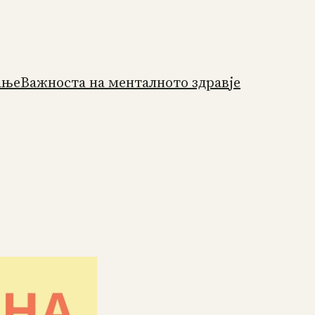
ање
Важноста на менталното здравје