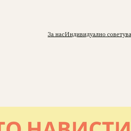
За нас
Индивидуално советув