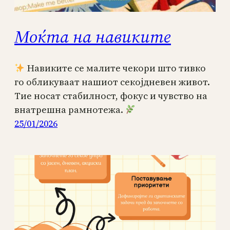
Моќта на навиките
Навиките се малите чекори што тивко
го обликуваат нашиот секојдневен живот.
Тие носат стабилност, фокус и чувство на
внатрешна рамнотежа.
25/01/2026