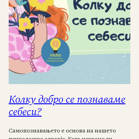
Колку добро се познаваме
себеси?
Самопознавањето е основа на нашето
психолошко здравје. Кога искрено ги