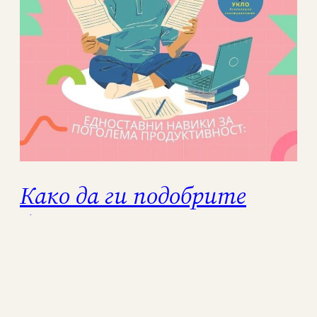
Како да ги подобрите
фокусот и
концентрацијата
Фокусот и концентрацијата се гради чекор
по чекор.Мали, свесни навики можат да