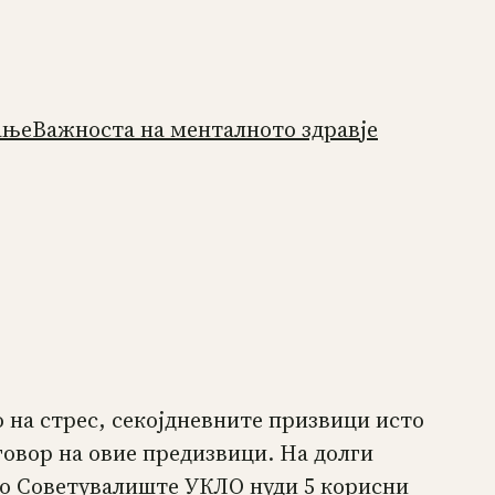
ање
Важноста на менталното здравје
 на стрес, секојдневните призвици исто
говор на овие предизвици. На долги
о Советувалиште УКЛО нуди 5 корисни