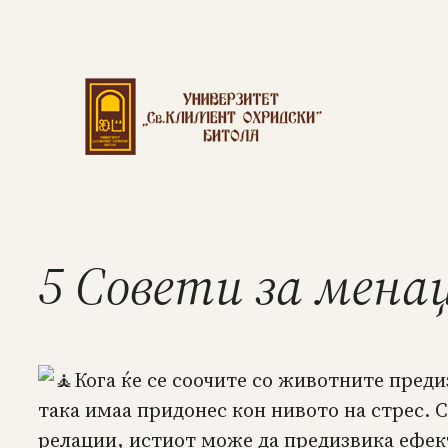
5 Совети за мена
Кога ќе се соочите со животните пред
така имаа придонес кон нивото на стрес. 
релации, истиот може да предизвика ефе