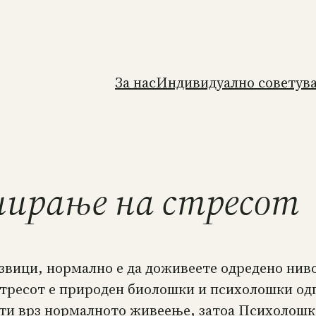
За нас
Индивидуално советув
џирање на стресот
извици, нормално е да доживеете одредено ниво
Стресот е природен биолошки и психолошки од
кти врз нормалното живеење, затоа Психолошк